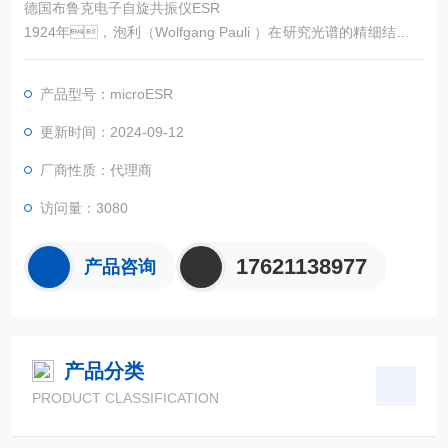
德国布鲁克电子自旋共振仪ESR
1924年，泡利（Wolfgang Pauli ）在研究光谱的精细结构时
提出泡利不相容原理。
◦1925年，G.E.乌伦贝克和S.A.古兹密特受到泡利不相容原
产品型号：microESR
理的启发，提出电子具有内禀运动—自旋，并
有与电子自旋相联系的自旋磁矩。
更新时间：2024-09-12
◦1944年，前苏联物理学家扎沃依斯基（Zavoisky, N.K.）观
厂商性质：代理商
察MnCl2、CuCl2等顺磁性盐类
访问量：3080
17621138977
产品咨询
产品分类
PRODUCT CLASSIFICATION