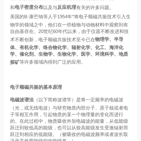
电子密度分布
反应机理
和
以及与
有关的许多问题。
美国的B·康芒纳等人于1954年*将电子顺磁共振技术引入生
物学的领域之中，他们在一些植物与动物材料中观察到有
自由基存在。20世纪60年代以来，由于仪器不断改进和技
物理学、半导
术不断创新，电子顺磁共振技术至今已在
体、有机化学、络合物化学、辐射化学、化工、海洋化
学、催化剂、生物学、生物化学、医学、环境科学、地质
等许多领域内得到广泛的应用。
探矿
电子顺磁共振的基本原理
电磁波谱法
（以下简称波谱学）是将一定频率的电磁波
（光，或无线电波）与研究物质内部分子、原子核或者电
子等相互作用，引起物质的某一个物理量的变化而进行
的。在此过程中，物质吸收外加电磁波的能量，从低能级
跃迁到较低高的能级，也可以从较高能级发生受激辐射而
跃迁到相应的低能级。（被吸收的电磁波频率或者波长取
决于高低两能级间的能级差。）