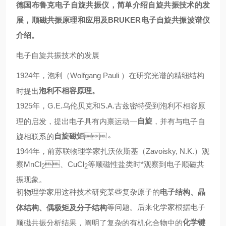
德国布鲁克电子自旋共振仪，简单介绍自旋共振技术的发
展，顺磁共振原理和应用及BRUKER电子自旋共振波谱仪
介绍。
电子自旋共振技术的发展
1924年，泡利（Wolfgang Pauli ）在研究光谱的精细结构
泡利不相容原理。
时提出
1925年，G.E.乌伦贝克和S.A.古兹密特受到泡利不相容原
自旋
理的启发，提出电子具有内禀运动—
，并有与电子自
自旋磁矩
旋相联系的
。
1944年，前苏联物理学家扎沃依斯基（Zavoisky, N.K.）观
察MnCl
、CuCl
等顺磁性盐类时*观察到电子顺磁共
2
2
振现象。
初物理学家用这种技术研究某些复杂原子的
电子结构、晶
等问题。后来化学家根据电子
体结构、偶极矩及分子结构
化学键
顺磁共振分析结果，阐明了复杂的有机化合物中的