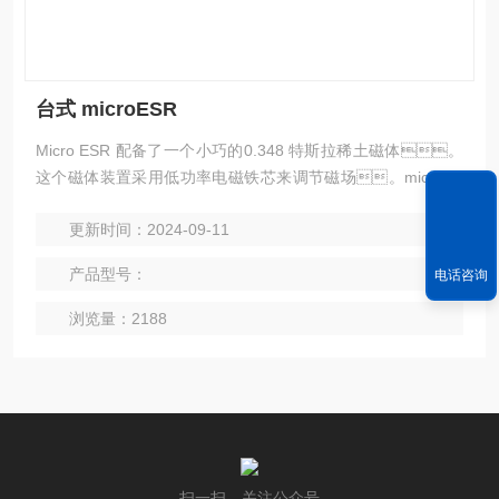
台式 microESR
Micro ESR 配备了一个小巧的0.348 特斯拉稀土磁体。
这个磁体装置采用低功率电磁铁芯来调节磁场。microES
R是一台连续波（CW）波谱仪，扫描范围超过50 0Gau
更新时间：2024-09-11
ss。磁场中心位于自由电子自旋g值附近。这
台波谱仪采用线性压控振荡器作为微波源，可在9.7GHz
产品型号：
电话咨询
频率下产生0.5至70mW射频功率。microESR采用正交
锁相检测法，系统内置锁相放大器。
浏览量：2188
扫一扫，关注公众号