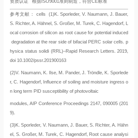
资质认证 根据ISO9001准则制造，符合CE标准
参考文献： cells (1)K. Sporleder, V. Naumann, J. Bauer,
S. Richter, A. Hähnel, S. Großer, M. Turek, C. Hagendorf, L
ocal corrosion of silicon as root cause for potential induced
degradation at the rear side of bifacial PERC solar cells. p
hysica status solidi (RRL)–Rapid Research Letters. 2019,
doi 10.1002/pssr.201900163
(2)V. Naumann, K. Ilse, M. Pander, J. Tröndle, K. Sporlede
r, C. Hagendorf, Influence of soiling and moisture ingress o
n long term PID susceptibility of photovoltaic
modules, AIP Conference Proceedings 2147, 090005 (201
9).
(3)K. Sporleder, V. Naumann, J. Bauer, S. Richter, A. Hähn
el, S. Großer, M. Turek, C. Hagendorf, Root cause analysi