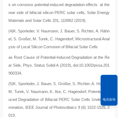
s on corrosive potential-induced degradation effects at the
rear side of bifacial silicon PERC solar cells, Solar Energy
Materials and Solar Cells 201, 110062 (2019).
(4)K. Sporleder, V. Naumann, J. Bauer, S. Richter, A. Hähn
el, S. Großer, M. Turek, C. Hagendorf, Microstructural Anal
ysis of Local Silicon Corrosion of Bifacial Solar Cells
as Root Cause of Potential‐Induced Degradation at the Re
ar Side, Phys. Status Solidi A (2019), doi:10.1002/pssa.201
900334.
(5)K. Sporleder, J. Bauer, S. Großer, S. Richter, A. Hähnel,
M. Turek, V. Naumann, K. Ilse, C. Hagendorf, Potential-Ind
uced Degradation of Bifacial PERC Solar Cells Under Illu
电话咨询
mination, IEEE Journal of Photovoltaics 9 (6) 1522-1525, 2
019.