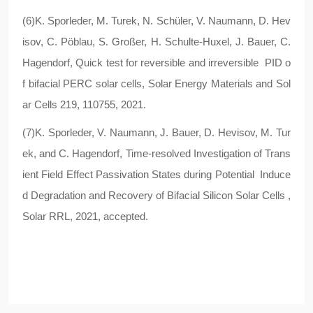
(6)K. Sporleder, M. Turek, N. Schüler, V. Naumann, D. Hev
isov, C. Pöblau, S. Großer, H. Schulte-Huxel, J. Bauer, C.
Hagendorf, Quick test for reversible and irreversible PID o
f bifacial PERC solar cells, Solar Energy Materials and Sol
ar Cells 219, 110755, 2021.
(7)K. Sporleder, V. Naumann, J. Bauer, D. Hevisov, M. Tur
ek, and C. Hagendorf, Time-resolved Investigation of Trans
ient Field Effect Passivation States during Potential Induce
d Degradation and Recovery of Bifacial Silicon Solar Cells ,
Solar RRL, 2021, accepted.