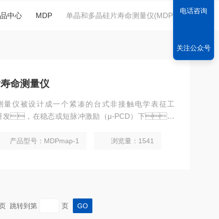
电话咨询
品中心
MDP
单晶和多晶硅片寿命测量仪(MDPmap)
关注公众号
片寿命测量仪
命测量仪被设计成一个紧凑的台式非接触电学表征工
发，在稳态或短脉冲激励（μ-PCD）下，
，如载流子寿命、光导率、电阻
的样品识别和参数设置允许轻松适应各种不同的样
产品型号：MDPmap-1
浏览量：1541
备阶段的晶圆，从原生晶圆到高达95%的金
 末页 跳转到第
页