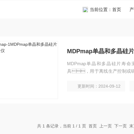
当前位置：
首页
产
MDPmap单晶和多晶硅
MDPmap单晶和多晶硅片寿
具，用于离线生产控制或研
在一个宽的注入范围内测量参数
率和缺陷信息。自动化
更新时间：2024-09-12
品，包括外延层和经过不同制
属化晶圆。
共 1 条记录，当前 1 / 1 页 首页 上一页 下一页